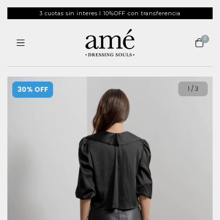
3 cuotas sin interes I 10%OFF con transferencia
0
30
% OFF
1
/
3