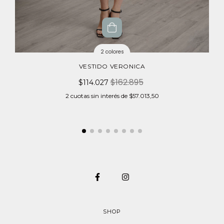
2 colores
VESTIDO VERONICA
$162.895
$114.027
2
cuotas sin interés de
$57.013,50
SHOP