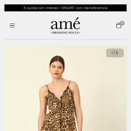
3 cuotas sin interes I 10%OFF con transferencia
0
1
/
5