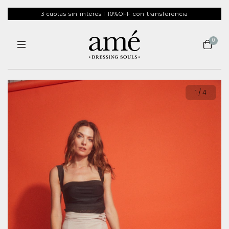
3 cuotas sin interes I 10%OFF con transferencia
0
1
/
4